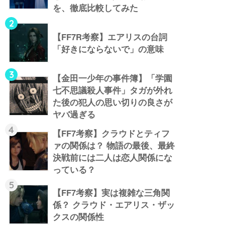
を、徹底比較してみた
2
【FF7R考察】エアリスの台詞
「好きにならないで」の意味
3
【金田一少年の事件簿】「学園
七不思議殺人事件」タガが外れ
た後の犯人の思い切りの良さが
ヤバ過ぎる
4
【FF7考察】クラウドとティフ
ァの関係は？ 物語の最後、最終
決戦前には二人は恋人関係にな
っている？
5
【FF7考察】実は複雑な三角関
係？ クラウド・エアリス・ザッ
クスの関係性