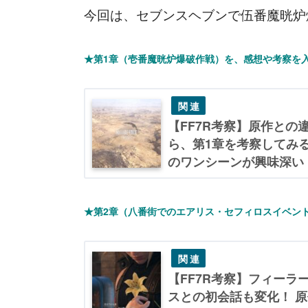
今回は、セブンスヘブンで伍番魔晄炉
★第1章（壱番魔晄炉爆破作戦）を、感想や考察を
【FF7R考察】原作との
ら、第1章を考察してみる
のワンシーンが興味深い
★第2章（八番街でのエアリス・セフィロスイベン
【FF7R考察】フィーラ
スとの初会話も変化！ 