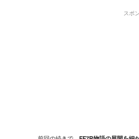
スポ
前回の続きで、
FF7R物語の展開を