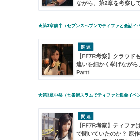
ながら、第2章を考察し
★第3章前半（セブンスヘブンでティファと会話イ
【FF7R考察】クラウド
違いを細かく挙げながら
Part1
★第3章中盤（七番街スラムでティファと集金イベ
【FF7R考察】ティファ
で聞いていたのか？ 原