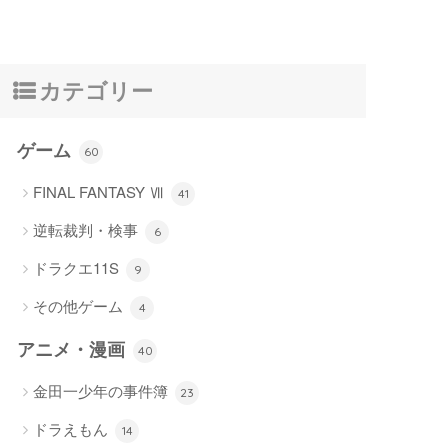
カテゴリー
ゲーム
60
FINAL FANTASY Ⅶ
41
逆転裁判・検事
6
ドラクエ11S
9
その他ゲーム
4
アニメ・漫画
40
金田一少年の事件簿
23
ドラえもん
14