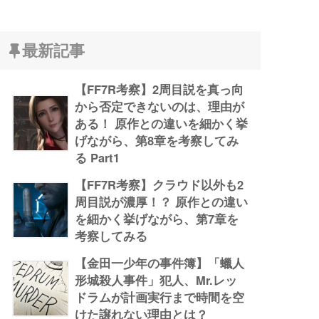
最新記事
【FF7R考察】2周目説を真っ向
から否定できないのは、理由が
ある！ 原作との違いを細かく挙
げながら、第8章を考察してみ
る Part1
【FF7R考察】クラウド以外も2
周目説が濃厚！？ 原作との違い
を細かく挙げながら、第7章を
考察してみる
【金田一少年の事件簿】「蠟人
形城殺人事件」犯人、Mr.レッ
ドラムが計画実行まで時間を空
けた譲れない理由とは？