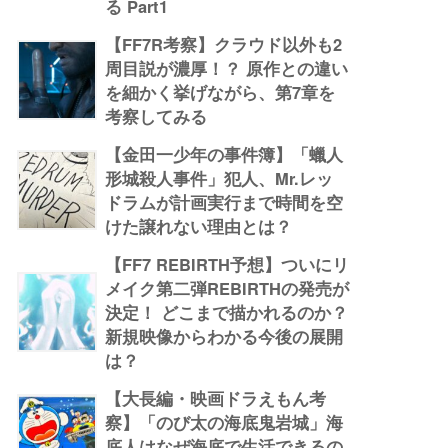
る Part1
【FF7R考察】クラウド以外も2
周目説が濃厚！？ 原作との違い
を細かく挙げながら、第7章を
考察してみる
【金田一少年の事件簿】「蠟人
形城殺人事件」犯人、Mr.レッ
ドラムが計画実行まで時間を空
けた譲れない理由とは？
【FF7 REBIRTH予想】ついにリ
メイク第二弾REBIRTHの発売が
決定！ どこまで描かれるのか？
新規映像からわかる今後の展開
は？
【大長編・映画ドラえもん考
察】「のび太の海底鬼岩城」海
底人はなぜ海底で生活できるの